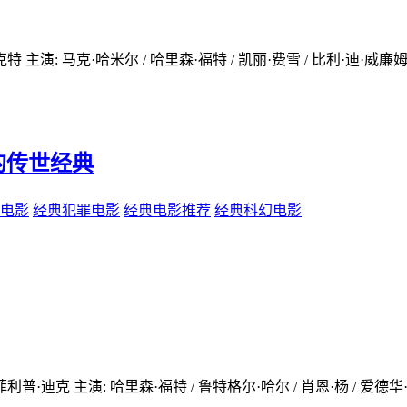
特 主演: 马克·哈米尔 / 哈里森·福特 / 凯丽·费雪 / 比利·迪·威廉姆
完美的传世经典
电影
经典犯罪电影
经典电影推荐
经典科幻电影
利普·迪克 主演: 哈里森·福特 / 鲁特格尔·哈尔 / 肖恩·杨 / 爱德华·