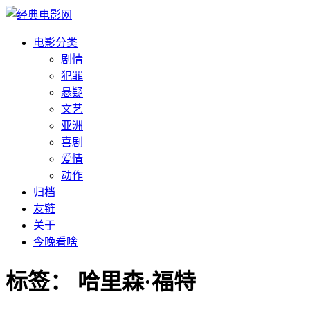
电影分类
剧情
犯罪
悬疑
文艺
亚洲
喜剧
爱情
动作
归档
友链
关于
今晚看啥
标签：
哈里森·福特