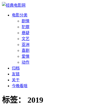
电影分类
剧情
犯罪
悬疑
文艺
亚洲
喜剧
爱情
动作
归档
友链
关于
今晚看啥
标签：
2019