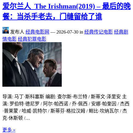
爱尔兰人_The Irishman(2019) – 最后的晚
餐：当杀手老去，门缝留给了谁
发布人
经典电影网
—
2026-07-30
in
经典传记电影
经典剧
情电影
经典犯罪电影
导演: 马丁·斯科塞斯 编剧: 查尔斯·布兰特 / 斯蒂文·泽里安 主
演: 罗伯特·德尼罗 / 阿尔·帕西诺 / 乔·佩西 / 安娜·帕奎因 / 杰西
·普莱蒙 / 哈威·凯特尔 / 斯蒂芬·格拉汉姆 / 鲍比·坎纳瓦尔 / 杰
克·休斯顿 /…
更多 »