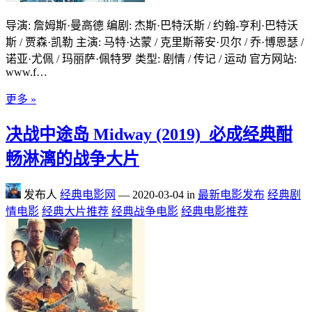
导演: 詹姆斯·曼高德 编剧: 杰斯·巴特沃斯 / 约翰-亨利·巴特沃
斯 / 贾森·凯勒 主演: 马特·达蒙 / 克里斯蒂安·贝尔 / 乔·博恩瑟 /
诺亚·尤佩 / 玛丽萨·佩特罗 类型: 剧情 / 传记 / 运动 官方网站:
www.f…
更多 »
决战中途岛 Midway (2019)_必成经典酣
畅淋漓的战争大片
发布人
经典电影网
—
2020-03-04
in
最新电影发布
经典剧
情电影
经典大片推荐
经典战争电影
经典电影推荐