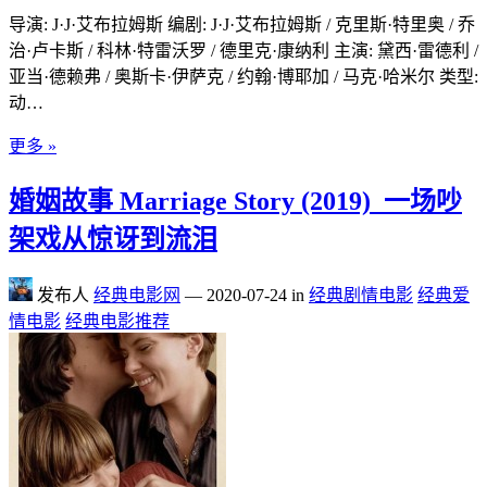
导演: J·J·艾布拉姆斯 编剧: J·J·艾布拉姆斯 / 克里斯·特里奥 / 乔
治·卢卡斯 / 科林·特雷沃罗 / 德里克·康纳利 主演: 黛西·雷德利 /
亚当·德赖弗 / 奥斯卡·伊萨克 / 约翰·博耶加 / 马克·哈米尔 类型:
动…
更多 »
婚姻故事 Marriage Story (2019)_一场吵
架戏从惊讶到流泪
发布人
经典电影网
—
2020-07-24
in
经典剧情电影
经典爱
情电影
经典电影推荐