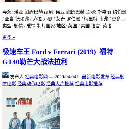
导演: 诺亚·鲍姆巴赫 编剧: 诺亚·鲍姆巴赫 主演: 斯嘉丽·约翰逊
/ 亚当·德赖弗 / 劳拉·邓恩 / 艾奇·罗伯逊 / 梅里特·韦弗 / 更多…
类型: 剧情 / 爱情 制片国家/地区: 英国 / 美国 语言: 英语
更多 »
极速车王 Ford v Ferrari (2019)_福特
GT40勒芒大战法拉利
发布人
经典电影网
—
2020-04-04
in
最新电影发布
经典剧
情电影
经典动作电影
经典大片推荐
经典电影推荐