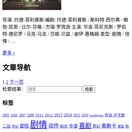
导演: 托德·菲利普斯 编剧: 托德·菲利普斯 / 斯科特·西尔弗 / 鲍
勃·凯恩 / 比尔·芬格 / 杰瑞·罗宾逊 主演: 华金·菲尼克斯 / 罗伯
特·德尼罗 / 马克·马龙 / 莎姬·贝兹 / 谢伊·惠格姆 类型: 剧情 / 惊
悚 / …
更多 »
文章导航
1
2
下一页
检索结果：
检索
标签
2011
2013
2014
2001
2007
2009
2012
2015
2019
乔治·卢卡斯
2006
wordpress
剧情
喜剧
动作
奥斯卡
冒险
华语
二战
奇幻
励志
布
传记
家庭