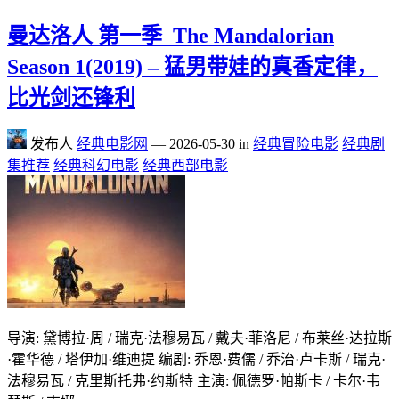
曼达洛人 第一季_The Mandalorian
Season 1(2019) – 猛男带娃的真香定律，
比光剑还锋利
发布人
经典电影网
—
2026-05-30
in
经典冒险电影
经典剧
集推荐
经典科幻电影
经典西部电影
导演: 黛博拉·周 / 瑞克·法穆易瓦 / 戴夫·菲洛尼 / 布莱丝·达拉斯
·霍华德 / 塔伊加·维迪提 编剧: 乔恩·费儒 / 乔治·卢卡斯 / 瑞克·
法穆易瓦 / 克里斯托弗·约斯特 主演: 佩德罗·帕斯卡 / 卡尔·韦