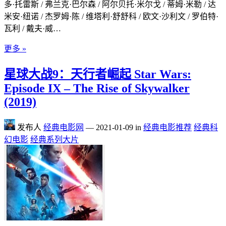
多·托雷斯 / 弗兰克·巴尔森 / 阿尔贝托·米尔戈 / 蒂姆·米勒 / 达
米安·纽诺 / 杰罗姆·陈 / 维塔利·舒舒科 / 欧文·沙利文 / 罗伯特·
瓦利 / 戴夫·威…
更多 »
星球大战9：天行者崛起 Star Wars:
Episode IX – The Rise of Skywalker
(2019)
发布人
经典电影网
—
2021-01-09
in
经典电影推荐
经典科
幻电影
经典系列大片