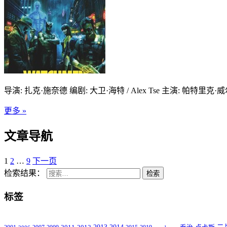
导演: 扎克·施奈德 编剧: 大卫·海特 / Alex Tse 主演: 帕特里克·
更多 »
文章导航
1
2
…
9
下一页
检索结果：
检索
标签