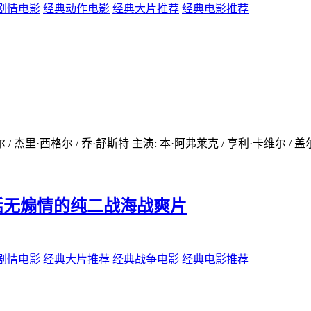
剧情电影
经典动作电影
经典大片推荐
经典电影推荐
/ 杰里·西格尔 / 乔·舒斯特 主演: 本·阿弗莱克 / 亨利·卡维尔 / 盖尔·
垫无废话无煽情的纯二战海战爽片
剧情电影
经典大片推荐
经典战争电影
经典电影推荐