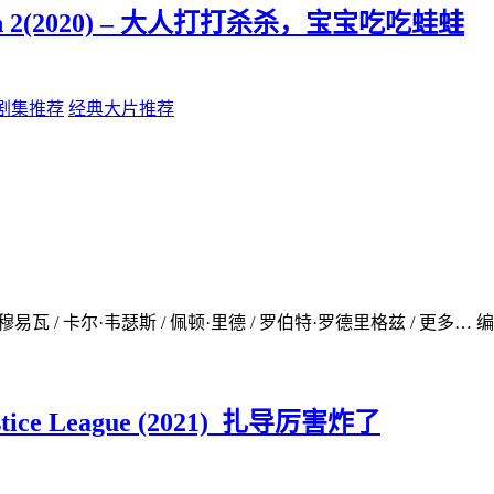
son 2(2020) – 大人打打杀杀，宝宝吃吃蛙蛙
剧集推荐
经典大片推荐
穆易瓦 / 卡尔·韦瑟斯 / 佩顿·里德 / 罗伯特·罗德里格兹 / 更多… 编
ice League (2021)_扎导厉害炸了