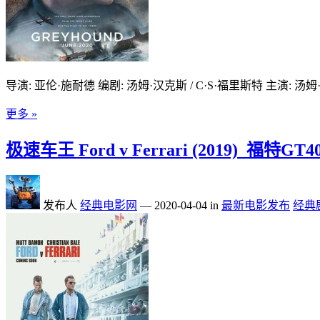
导演: 亚伦·施耐德 编剧: 汤姆·汉克斯 / C·S·福里斯特 主演: 汤姆·汉
更多 »
极速车王 Ford v Ferrari (2019)_福
发布人
经典电影网
—
2020-04-04
in
最新电影发布
经典