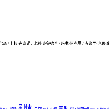
威尔森 / 卡拉·古奇诺 / 比利·克鲁德普 / 玛琳·阿克曼 / 杰弗里·迪恩·摩
剧情
喜剧
动作
奥斯卡
冒险
华语