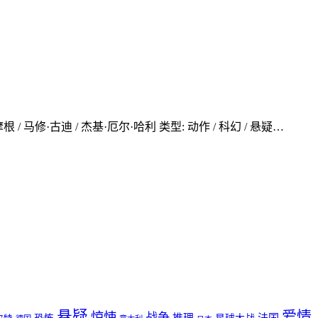
根 / 马修·古迪 / 杰基·厄尔·哈利 类型: 动作 / 科幻 / 悬疑…
悬疑
爱情
惊悚
战争
推理
法国