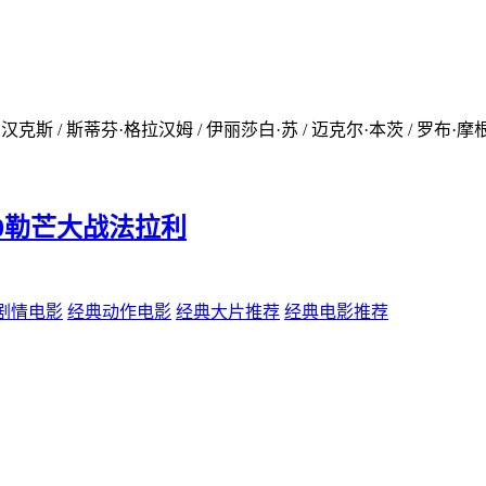
克斯 / 斯蒂芬·格拉汉姆 / 伊丽莎白·苏 / 迈克尔·本茨 / 罗布·摩根 / 
特GT40勒芒大战法拉利
剧情电影
经典动作电影
经典大片推荐
经典电影推荐