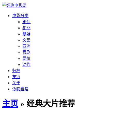
电影分类
剧情
犯罪
悬疑
文艺
亚洲
喜剧
爱情
动作
归档
友链
关于
今晚看啥
主页
» 经典大片推荐