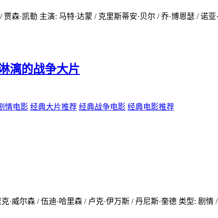
贾森·凯勒 主演: 马特·达蒙 / 克里斯蒂安·贝尔 / 乔·博恩瑟 / 诺亚·
酣畅淋漓的战争大片
剧情电影
经典大片推荐
经典战争电影
经典电影推荐
威尔森 / 伍迪·哈里森 / 卢克·伊万斯 / 丹尼斯·奎德 类型: 剧情 / 历