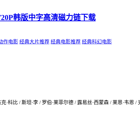
B_DL.720P韩版中字高清磁力链下载
动作电影
经典大片推荐
经典电影推荐
经典科幻电影
杰克·科比 / 斯坦·李 / 罗伯·莱菲尔德 / 露易丝·西蒙森 / 莱恩·韦恩