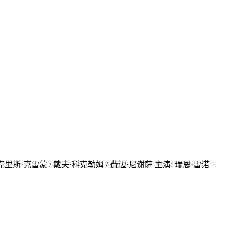
 / 克里斯·克雷蒙 / 戴夫·科克勒姆 / 费边·尼谢萨 主演: 瑞恩·雷诺