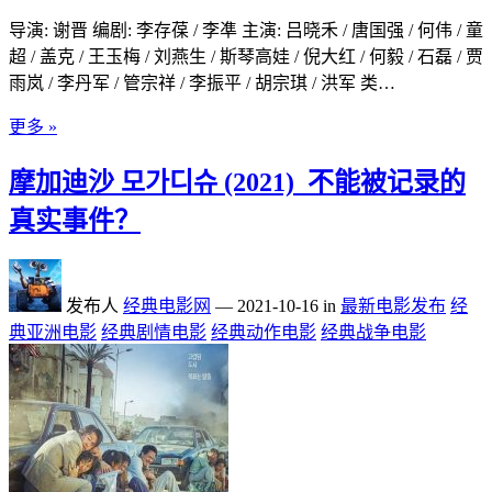
导演: 谢晋 编剧: 李存葆 / 李凖 主演: 吕晓禾 / 唐国强 / 何伟 / 童
超 / 盖克 / 王玉梅 / 刘燕生 / 斯琴高娃 / 倪大红 / 何毅 / 石磊 / 贾
雨岚 / 李丹军 / 管宗祥 / 李振平 / 胡宗琪 / 洪军 类…
更多 »
摩加迪沙 모가디슈 (2021)_不能被记录的
真实事件？
发布人
经典电影网
—
2021-10-16
in
最新电影发布
经
典亚洲电影
经典剧情电影
经典动作电影
经典战争电影