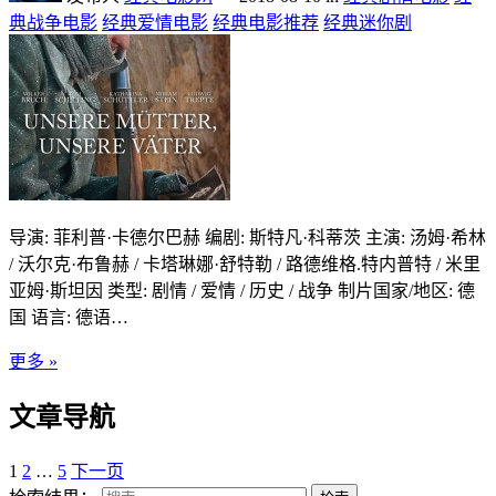
典战争电影
经典爱情电影
经典电影推荐
经典迷你剧
导演: 菲利普·卡德尔巴赫 编剧: 斯特凡·科蒂茨 主演: 汤姆·希林
/ 沃尔克·布鲁赫 / 卡塔琳娜·舒特勒 / 路德维格.特内普特 / 米里
亚姆·斯坦因 类型: 剧情 / 爱情 / 历史 / 战争 制片国家/地区: 德
国 语言: 德语…
更多 »
文章导航
1
2
…
5
下一页