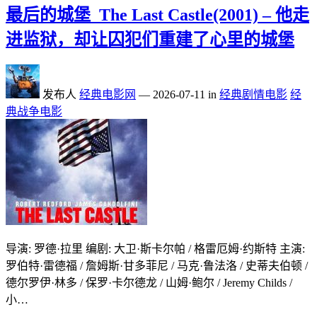
最后的城堡_The Last Castle(2001) – 他走
进监狱，却让囚犯们重建了心里的城堡
发布人
经典电影网
—
2026-07-11
in
经典剧情电影
经
典战争电影
导演: 罗德·拉里 编剧: 大卫·斯卡尔帕 / 格雷厄姆·约斯特 主演:
罗伯特·雷德福 / 詹姆斯·甘多菲尼 / 马克·鲁法洛 / 史蒂夫伯顿 /
德尔罗伊·林多 / 保罗·卡尔德龙 / 山姆·鲍尔 / Jeremy Childs /
小…