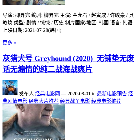
导演: 柳昇完 编剧: 柳昇完 主演: 金允石 / 赵寅成 / 许峻豪 / 具
教焕 类型: 剧情 / 惊悚 / 历史 制片国家/地区: 韩国 语言: 韩语
上映日期: 2021-07-28(韩国)
更多 »
灰猎犬号 Greyhound (2020)_无铺垫无废
话无煽情的纯二战海战爽片
发布人
经典电影网
—
2020-08-01
in
最新电影预告
经
典剧情电影
经典大片推荐
经典战争电影
经典电影推荐