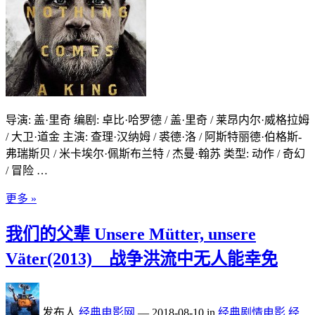
导演: 盖·里奇 编剧: 卓比·哈罗德 / 盖·里奇 / 莱昂内尔·威格拉姆
/ 大卫·道金 主演: 查理·汉纳姆 / 裘德·洛 / 阿斯特丽德·伯格斯-
弗瑞斯贝 / 米卡埃尔·佩斯布兰特 / 杰曼·翰苏 类型: 动作 / 奇幻
/ 冒险 …
更多 »
我们的父辈 Unsere Mütter, unsere
Väter(2013) _ 战争洪流中无人能幸免
发布人
经典电影网
—
2018-08-10
in
经典剧情电影
经