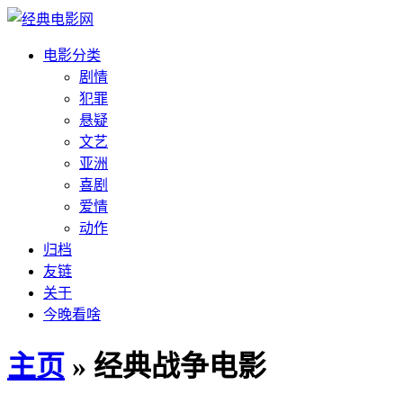
电影分类
剧情
犯罪
悬疑
文艺
亚洲
喜剧
爱情
动作
归档
友链
关于
今晚看啥
主页
» 经典战争电影