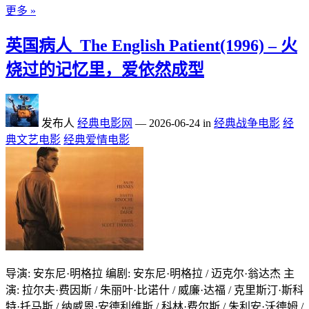
更多 »
英国病人_The English Patient(1996) – 火
烧过的记忆里，爱依然成型
发布人
经典电影网
—
2026-06-24
in
经典战争电影
经
典文艺电影
经典爱情电影
导演: 安东尼·明格拉 编剧: 安东尼·明格拉 / 迈克尔·翁达杰 主
演: 拉尔夫·费因斯 / 朱丽叶·比诺什 / 威廉·达福 / 克里斯汀·斯科
特·托马斯 / 纳威恩·安德利维斯 / 科林·费尔斯 / 朱利安·沃德姆 /