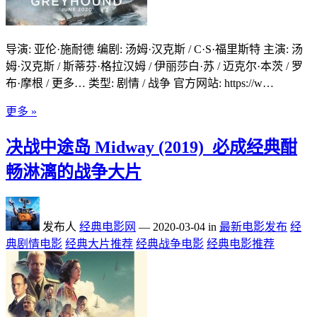
导演: 亚伦·施耐德 编剧: 汤姆·汉克斯 / C·S·福里斯特 主演: 汤
姆·汉克斯 / 斯蒂芬·格拉汉姆 / 伊丽莎白·苏 / 迈克尔·本茨 / 罗
布·摩根 / 更多… 类型: 剧情 / 战争 官方网站: https://w…
更多 »
决战中途岛 Midway (2019)_必成经典酣
畅淋漓的战争大片
发布人
经典电影网
—
2020-03-04
in
最新电影发布
经
典剧情电影
经典大片推荐
经典战争电影
经典电影推荐