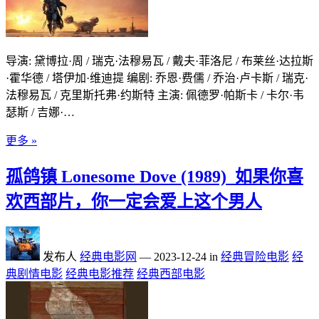
导演: 黛博拉·周 / 瑞克·法穆易瓦 / 戴夫·菲洛尼 / 布莱丝·达拉斯
·霍华德 / 塔伊加·维迪提 编剧: 乔恩·费儒 / 乔治·卢卡斯 / 瑞克·
法穆易瓦 / 克里斯托弗·约斯特 主演: 佩德罗·帕斯卡 / 卡尔·韦
瑟斯 / 吉娜·…
更多 »
孤鸽镇 Lonesome Dove (1989)_如果你喜
欢西部片，你一定会爱上这个男人
发布人
经典电影网
—
2023-12-24
in
经典冒险电影
经
典剧情电影
经典电影推荐
经典西部电影