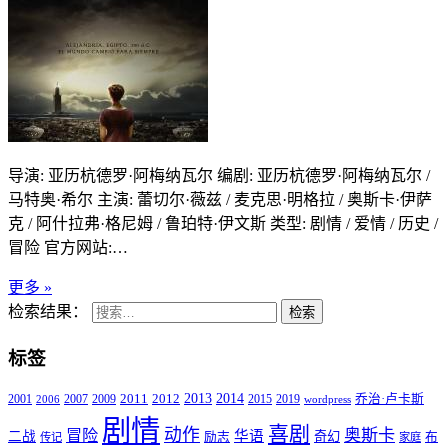
导演: 亚历杭德罗·阿梅纳瓦尔 编剧: 亚历杭德罗·阿梅纳瓦尔 /
马特奥·希尔 主演: 蕾切尔·薇兹 / 麦克思·明格拉 / 奥斯卡·伊萨
克 / 阿什拉弗·格尼姆 / 鲁珀特·伊文斯 类型: 剧情 / 爱情 / 历史 /
冒险 官方网站:…
更多 »
检索结果：
检索
标签
2011
2013
2014
2001
2007
2009
2012
2015
2019
乔治·卢卡斯
2006
wordpress
剧情
喜剧
动作
奥斯卡
冒险
华语
二战
奇幻
励志
布
传记
家庭