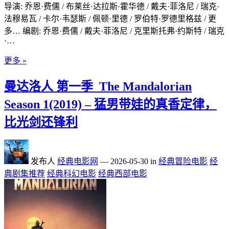
导演: 乔恩·费儒 / 布莱丝·达拉斯·霍华德 / 戴夫·菲洛尼 / 瑞克·
法穆易瓦 / 卡尔·韦瑟斯 / 佩顿·里德 / 罗伯特·罗德里格兹 / 更
多… 编剧: 乔恩·费儒 / 戴夫·菲洛尼 / 克里斯托弗·约斯特 / 瑞克
·…
更多 »
曼达洛人 第一季_The Mandalorian
Season 1(2019) – 猛男带娃的真香定律，
比光剑还锋利
发布人
经典电影网
—
2026-05-30
in
经典冒险电影
经
典剧集推荐
经典科幻电影
经典西部电影