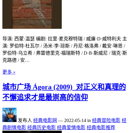
导演: 西蒙·温瑟 编剧: 拉里·麦克穆特瑞 / 威廉·D·威特利夫 主
演: 罗伯特·杜瓦尔 / 汤米·李·琼斯 / 丹尼·格洛弗 / 戴安·琳恩 /
罗伯特·乌立希 / 弗雷德里克·福瑞斯特 / D·B·斯威尼 / 瑞克·斯
克路德 / 安…
更多 »
城市广场 Ágora (2009)_对正义和真理的
不懈追求才是最崇高的信仰
发布人
经典电影网
—
2022-05-14
in
经典冒险电影
经
典剧情电影
经典历史电影
经典爱情电影
经典电影推荐