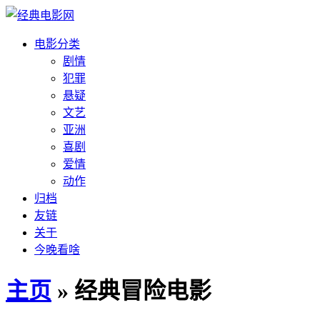
电影分类
剧情
犯罪
悬疑
文艺
亚洲
喜剧
爱情
动作
归档
友链
关于
今晚看啥
主页
» 经典冒险电影