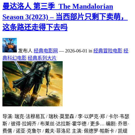
曼达洛人 第三季_The Mandalorian
Season 3(2023) – 当西部片只剩下卖萌，
这条路还走得下去吗
发布人
经典电影网
—
2026-06-01
in
经典冒险电影
经
典科幻电影
经典系列大片
导演: 瑞克·法穆易瓦 / 瑞秋·莫里森 / 李·以萨克·郑 / 卡尔·韦瑟
斯 / 彼得·拉姆齐 / 布莱丝·达拉斯·霍华德 / 更多… 编剧: 乔恩·
费儒 / 诺亚·克鲁尔 / 戴夫·菲洛尼 主演: 佩德罗·帕斯卡 / 凯缇