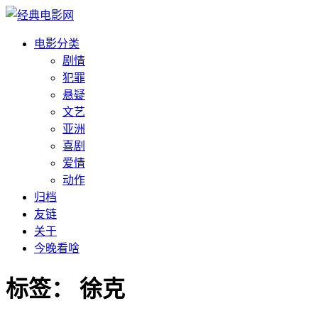
电影分类
剧情
犯罪
悬疑
文艺
亚洲
喜剧
爱情
动作
归档
友链
关于
今晚看啥
标签：
徐克