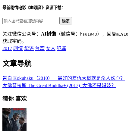
最新剧情电影《血观音》资源下载：
关注微信公众号：
AI树懒
（微信号：
），回复
hsu1943
m1910
获取密码。
2017
剧情
华语
台湾
女人
犯罪
文章导航
告白 Kokuhaku（2010） – 最好的复仇大概就是杀人诛心？
大佛普拉斯 The Great Buddha+ (2017)_大佛还是娼妓？
猜你
喜欢