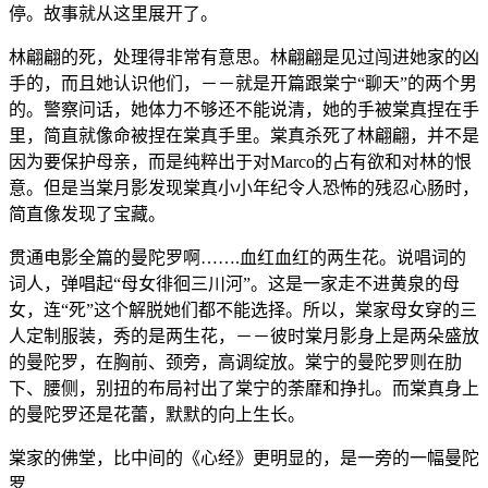
停。故事就从这里展开了。
林翩翩的死，处理得非常有意思。林翩翩是见过闯进她家的凶
手的，而且她认识他们，－－就是开篇跟棠宁“聊天”的两个男
的。警察问话，她体力不够还不能说清，她的手被棠真捏在手
里，简直就像命被捏在棠真手里。棠真杀死了林翩翩，并不是
因为要保护母亲，而是纯粹出于对Marco的占有欲和对林的恨
意。但是当棠月影发现棠真小小年纪令人恐怖的残忍心肠时，
简直像发现了宝藏。
贯通电影全篇的曼陀罗啊…….血红血红的两生花。说唱词的
词人，弹唱起“母女徘徊三川河”。这是一家走不进黄泉的母
女，连“死”这个解脱她们都不能选择。所以，棠家母女穿的三
人定制服装，秀的是两生花，－－彼时棠月影身上是两朵盛放
的曼陀罗，在胸前、颈旁，高调绽放。棠宁的曼陀罗则在肋
下、腰侧，别扭的布局衬出了棠宁的荼靡和挣扎。而棠真身上
的曼陀罗还是花蕾，默默的向上生长。
棠家的佛堂，比中间的《心经》更明显的，是一旁的一幅曼陀
罗