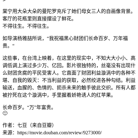
棠宁用大朵大朵的曼陀罗充斥了她们母女三人的自画像背景。
客厅的花瓶里则直接摆设了鲜花。
不得往生。不得往生。
如导演杨雅喆所说，“我祝福黑心财团们长命百岁、万年福
贵。“
这些事，在台湾上映着，在这里的现实中，不知大大小小、高
调低调上演过多少万、亿回。影片很独特的，丝毫没有出现什
么财团贪腐的平民受害人。它直面了财团利益漩涡中的各种不
堪、自我的毁灭：不当利益的获取，必然绞进各种勾结。利益
输送，血腥的、色情的、扼杀未来的触手彼此交织。所有人都
被拧死在这个漩涡中，手里握着娇艳诱人的红苹果。
长命百岁。“万”年富贵。
🙂
作者：七豆（来自豆瓣）
来源：https://movie.douban.com/review/9273000/