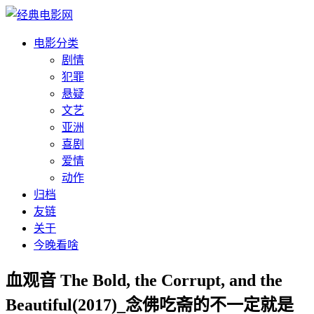
电影分类
剧情
犯罪
悬疑
文艺
亚洲
喜剧
爱情
动作
归档
友链
关于
今晚看啥
血观音 The Bold, the Corrupt, and the
Beautiful(2017)_念佛吃斋的不一定就是