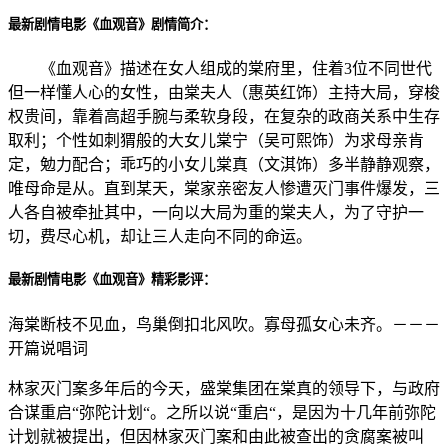
最新剧情电影《血观音》剧情简介：
《血观音》描述在女人组成的棠府里，住着3位不同世代
但一样懂人心的女性，由棠夫人（惠英红饰）主持大局，穿梭
权贵间，靠着高超手腕与柔软身段，在复杂的政商关系中生存
取利；个性如刺猬般的大女儿棠宁（吴可熙饰）为求母亲肯
定，勉力配合；乖巧的小女儿棠真（文淇饰）多半静静观察，
唯母命是从。直到某天，棠家亲密友人惨遭灭门事件爆发，三
人各自被牵扯其中，一向以大局为重的棠夫人，为了守护一
切，费尽心机，却让三人走向不同的命运。
最新剧情电影《血观音》精彩影评：
海棠断枝不见血，鸟巢倒扣北风吹。寡母孤女心未齐。－－－
开篇说唱词
林家灭门案多年后的今天，盛棠集团在棠真的领导下，与政府
合谋重启“弥陀计划“。之所以说“重启“，是因为十几年前弥陀
计划就被提出，但因林家灭门案和由此被查出的贪腐案被叫