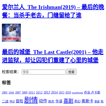
爱尔兰人_The Irishman(2019) – 最后的晚
餐：当杀手老去，门缝留给了谁
最后的城堡_The Last Castle(2001) – 他走
进监狱，却让囚犯们重建了心里的城堡
检索结果：
检索
标签
2011
2013
2014
2001
2007
2009
2012
2015
2019
乔治·卢卡斯
2006
wordpress
剧情
喜剧
动作
奥斯卡
冒险
华语
二战
奇幻
励志
布
传记
家庭