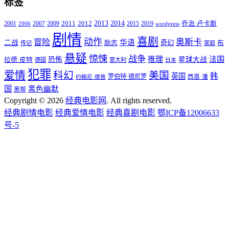
标签
2011
2013
2014
2001
2007
2009
2012
2015
2019
乔治·卢卡斯
2006
wordpress
剧情
喜剧
动作
奥斯卡
冒险
华语
二战
奇幻
励志
布
传记
家庭
悬疑
惊悚
战争
推理
法国
恐怖
星球大战
拉德·皮特
德国
意大利
日本
犯罪
爱情
科幻
美国
韩
英国
罗伯特·德尼罗
西恩·潘
约翰尼·德普
国
黑色幽默
黑帮
Copyright © 2026
经典电影网
. All rights reserved.
经典剧情电影
经典爱情电影
经典喜剧电影
鄂ICP备12006633
号-5