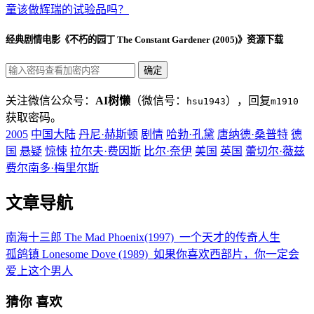
童该做辉瑞的试验品吗？
经典剧情电影《不朽的园丁 The Constant Gardener (2005)》资源下载
关注微信公众号：
AI树懒
（微信号：
），回复
hsu1943
m1910
获取密码。
2005
中国大陆
丹尼·赫斯顿
剧情
哈勃·孔黛
唐纳德·桑普特
德
国
悬疑
惊悚
拉尔夫·费因斯
比尔·奈伊
美国
英国
蕾切尔·薇兹
费尔南多·梅里尔斯
文章导航
南海十三郎 The Mad Phoenix(1997)_一个天才的传奇人生
孤鸽镇 Lonesome Dove (1989)_如果你喜欢西部片，你一定会
爱上这个男人
猜你
喜欢