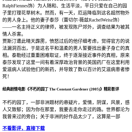
RalphFiennes饰）为人随和、生活平淡，平日只爱在自己的园
子里打理花草树木。然而，有一天，厄运降临到这名超然物外
的男人身上。他的妻子泰莎（蕾切尔·薇兹RachelWeisz饰）
――一名主持正义的律师，被发现陈尸郊外，调查结果为被其
情人杀害。
贾斯汀遭此晴天霹雳，愤怒过后的他仔细考虑，觉得官方的说
法漏洞百出，于是这名平和温柔的男人誓要找出妻子身亡的真
相。泰勒经过重重困难取证，终于逐渐接近事件的真相，原来
泰莎发现了这里一间有着深厚政治背景的英国药厂在这里利用
爱滋病人试验他们的新药，并导致了数以百计的艾滋病患者惨
死！
经典剧情电影《不朽的园丁 The Constant Gardener (2005)》精彩影评
不朽的园丁，一部非洲题材的悬疑片，爱情，阴谋，风景，感
人又致郁；因为你在那里，我要去走你走过的路。世界都沦为
我曾来过的旁白；关于非洲的好作品太少了，这算是一部
不看影评，直接下载