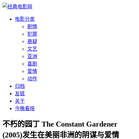
电影分类
剧情
犯罪
悬疑
文艺
亚洲
喜剧
爱情
动作
归档
友链
关于
今晚看啥
不朽的园丁 The Constant Gardener
(2005)发生在美丽非洲的阴谋与爱情