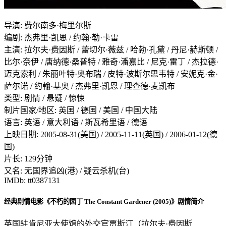
导演: 费尔南多·梅里尔斯
编剧: 杰弗里·凯恩 / 约翰·勒·卡雷
主演: 拉尔夫·费因斯 / 蕾切尔·薇兹 / 哈勃·孔黛 / 丹尼·赫斯顿 /
比尔·奈伊 / 唐纳德·桑普特 / 雅奇·潘嘉比 / 尼克·雷丁 / 杰拉德·
迈克索利 / 朱丽叶特·奥布瑞 / 皮特·波斯尔思韦特 / 安妮克·金·
萨尔诺 / 约翰·基奥 / 杰弗里·凯恩 / 理查德·麦凯布
类型: 剧情 / 悬疑 / 惊悚
制片国家/地区: 英国 / 德国 / 美国 / 中国大陆
语言: 英语 / 意大利语 / 斯瓦希里语 / 德语
上映日期: 2005-08-31(美国) / 2005-11-11(英国) / 2006-01-12(德
国)
片长: 129分钟
又名: 无国界追凶(港) / 疑云杀机(台)
IMDb: tt0387131
经典剧情电影《不朽的园丁 The Constant Gardener (2005)》剧情简介
英国驻肯尼亚大使馆的外交官贾斯汀（拉尔夫·费因斯