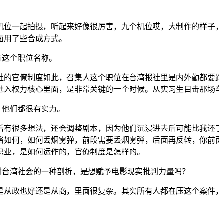
机位一起拍摄，听起来好像很厉害，九个机位哎，大制作的样子
面用了些合成方式。
有这个职位名称。
湾报社的官僚制度如此，召集人这个职位在台湾报社里是内外勤都
进入权力核心里面，是非常关键的一个时候。从实习生目击那场
，他们都很有实力。
后有很多想法，还会调整剧本，因为他们沉浸进去后可能比我还
络如何，如何丢烟雾弹，前段需要丢烟雾弹，后面再反转，你前
职业，是如何运作的，官僚制度是怎样的。
对台湾社会的一种剖析，是想赋予电影现实批判力量吗？
是从政也好还是从商，里面很复杂。其实所有人都在压这个案件