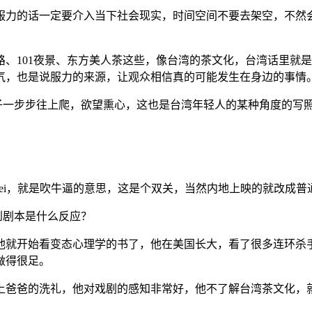
服力的话一定要介入当下社会现实，时间空间不要去架空，不然
、101夜景、东方美人茶这些，像台湾的茶文化，台湾话里就是
气，也是说服力的来源，让观众相信真的可能发生在身边的事情
子一步步往上爬，欲望熏心，这也是台湾年轻人的某种角度的写
ngdei，就是吹牛逼的意思，这是个双关，当然内地上映的就改成
到剧本是什么反应？
他就开始看变态心理学的书了，他在美国长大，看了很多连环杀
做得很足。
上爸爸的洗礼，他对戏剧的感知非常好，他不了解台湾茶文化，