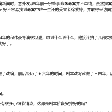
魂新闻时，意外发现9年前一宗肇事逃逸命案并不单纯，虽然提
ggie 好不容易找到命案中唯一生还的受害者徐爱婷，并取得采
84年的程伟豪导演很坦诚，想到什么说什么，他接连拍了几部
代好手。
做了改编，前后经历了五六年的时间，剧本改写就做了三四年，
间。
还有很多小细节铺垫，这都是剧本阶段安排好的吗？