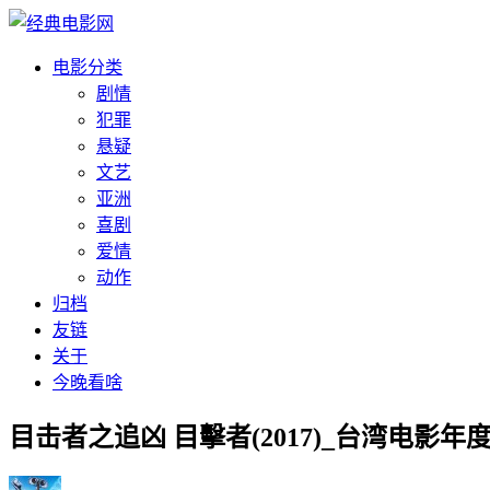
电影分类
剧情
犯罪
悬疑
文艺
亚洲
喜剧
爱情
动作
归档
友链
关于
今晚看啥
目击者之追凶 目擊者(2017)_台湾电影年度