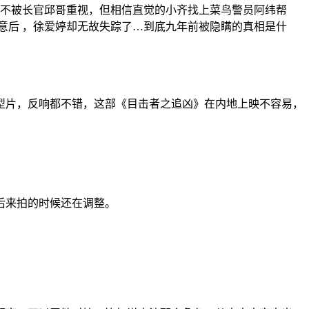
案不被长官邱哥重视，但相信直觉的小齐找上菜鸟警员阿纬帮
访同意后 ，徐爱婷却无故失踪了…到底九年前被隐瞒的真相是什
类型片，反响都不错，这部《目击者之追凶》在内地上映不容易，
后来拍的时候还在调整。