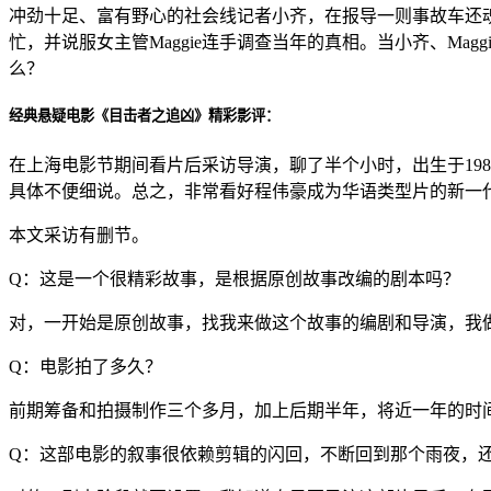
冲劲十足、富有野心的社会线记者小齐，在报导一则事故车还
忙，并说服女主管Maggie连手调查当年的真相。当小齐、Ma
么？
经典悬疑电影《目击者之追凶》精彩影评：
在上海电影节期间看片后采访导演，聊了半个小时，出生于19
具体不便细说。总之，非常看好程伟豪成为华语类型片的新一
本文采访有删节。
Q：这是一个很精彩故事，是根据原创故事改编的剧本吗？
对，一开始是原创故事，找我来做这个故事的编剧和导演，我
Q：电影拍了多久？
前期筹备和拍摄制作三个多月，加上后期半年，将近一年的时
Q：这部电影的叙事很依赖剪辑的闪回，不断回到那个雨夜，