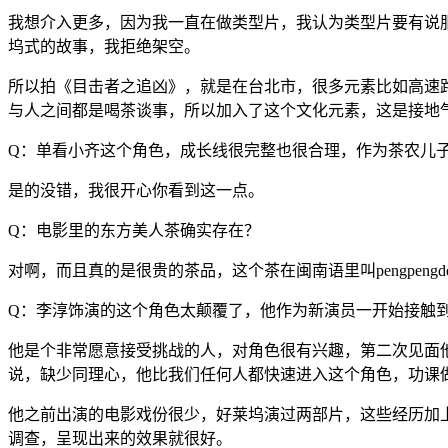
我想介入更多，因为我一直在做类型片，我认为类型片要有说
坞式的故事，我拒绝架空。
所以拍《目击者之追凶》，就是在台北市，很多元素比如高速路
与人之间都是喝茶谈事，所以加入了这个文化元素，这是接地
Q：单看小齐这个角色，成长线很完整也很合理，作为茶农儿
是的没错，我很开心你看到这一点。
Q：电影里的东方美人茶确实存在？
对啊，而且真的是很贵的茶品，这个茶在闽南语里叫pengpe
Q：李淳饰演的这个角色太颠覆了，他作为新演员一开始接触
他是个非常愿意接受挑战的人，对角色很有兴趣，第二次见面
说，缺少同理心，他比我们任何人都快速进入这个角色，功课
他之前出演的电影戏份很少，好莱坞演过两部片，这些经历加
调查，呈现出来的效果就很好。