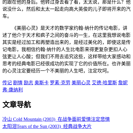
的跟在他的身后。他转过身去看了看，太太说，那是什么？他
说没什么，然后和太太一起走向高大英俊的儿子即将开来的汽
车。
《美丽心灵》是天才的数学家约翰·纳什的传记电影，讲
述了他介于天才和疯子之间的奋斗的一生，在这里我想说电影
其实是经过加工和再塑造出来的，是经过美化的，即使这是传
记电影，我相信约翰·纳什的人生比电影来得更复杂更扣人心
弦更让人心酸；但我们不用去追究这些，这样带给大家感动和
思考的经典电影已经很成功的实现了它的价值所在。也许美丽
的心灵注定要经历一个不美丽的人生吧，注定坎坷。
传记
剧情
励志
奥斯卡
罗素·克劳
美丽心灵
艾德·哈里斯
詹妮
弗·康纳利
文章导航
冷山 Cold Mountain (2003)_在战争面前爱情注定悲情
太阳泪Tears of the Sun (2003)_经典战争大片