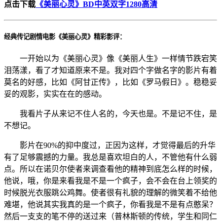
点击下载
《美丽心灵》BD中英双字1280高清
经典传记剧情电影《美丽心灵》精彩影评：
一开始以为《美丽心灵》像《美丽人生》一样情节跌宕笑
泪荡漾，看了才知道原来不是。我对四个字做名字的影片有着
莫名的好感，比如《阿甘正传》，比如《罗马假日》。稳稳妥
妥的观影，实实在在的感动。
我看片子从来记不住人名的，今天也是。不是记不住，是
不想记。
影片在90%的抑中度过，正因为这样，才觉得最后的升华
有了足够震撼的力量。我总是喜欢坦白的人，不管他有什么弱
点。所以在诺贝尔使者来调查看他的精神到底怎么样的时候，
他说，哦，你是来看我是不是一个疯子，会不会在台上领奖的
时候脱光衣服跳公鸡舞。使者很有礼貌的理解的微笑着不给他
难堪，他说其实我真的是一个疯子，你看我是不是有点憨呆？
然后一支支的笔不停的送过来（普林斯顿的传统，学生和同仁