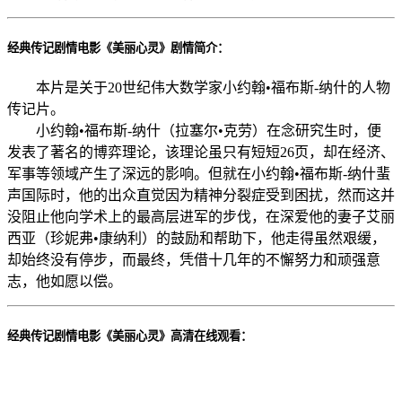
经典传记剧情电影《美丽心灵》剧情简介：
本片是关于20世纪伟大数学家小约翰•福布斯-纳什的人物
传记片。
小约翰•福布斯-纳什（拉塞尔•克劳）在念研究生时，便
发表了著名的博弈理论，该理论虽只有短短26页，却在经济、
军事等领域产生了深远的影响。但就在小约翰•福布斯-纳什蜚
声国际时，他的出众直觉因为精神分裂症受到困扰，然而这并
没阻止他向学术上的最高层进军的步伐，在深爱他的妻子艾丽
西亚（珍妮弗•康纳利）的鼓励和帮助下，他走得虽然艰缓，
却始终没有停步，而最终，凭借十几年的不懈努力和顽强意
志，他如愿以偿。
经典传记剧情电影《美丽心灵》高清在线观看：