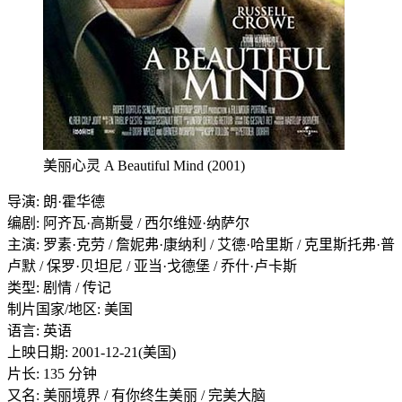
美丽心灵 A Beautiful Mind (2001)
导演: 朗·霍华德
编剧: 阿齐瓦·高斯曼 / 西尔维娅·纳萨尔
主演: 罗素·克劳 / 詹妮弗·康纳利 / 艾德·哈里斯 / 克里斯托弗·普
卢默 / 保罗·贝坦尼 / 亚当·戈德堡 / 乔什·卢卡斯
类型: 剧情 / 传记
制片国家/地区: 美国
语言: 英语
上映日期: 2001-12-21(美国)
片长: 135 分钟
又名: 美丽境界 / 有你终生美丽 / 完美大脑