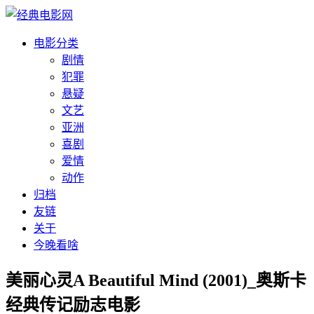
电影分类
剧情
犯罪
悬疑
文艺
亚洲
喜剧
爱情
动作
归档
友链
关于
今晚看啥
美丽心灵A Beautiful Mind (2001)_奥斯卡
经典传记励志电影