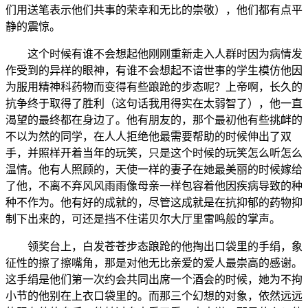
们用送笔表示他们共事的荣幸和无比的崇敬），他们都有点平
静的震惊。
这个时候有谁不会想起他刚刚重新走入人群时因为病情发
作受到的异样的眼神，有谁不会想起不谙世事的学生模仿他因
为服用精神科药物而变得有些踉跄的步态呢？上帝啊，长久的
抗争终于取得了胜利（这句话我用得实在太弱智了），他一直
渴望的最终都在身边了。他有朋友的，那个最初他有些挑衅的
不以为然的同学，在人人拒绝他最需要帮助的时候伸出了双
手，并照样开着当年的玩笑，只是这个时候的玩笑怎么听怎么
温情。他有人照顾的，天使一样的妻子在她最美丽的时候嫁给
了他，不离不弃风风雨雨像母亲一样包容着他因疾病导致的种
种不作为。他有好的成就的，尽管这成就是在抗抑郁的药物抑
制下出来的，可还是挡不住诺贝尔大厅里雷鸣般的掌声。
领奖台上，白发苍苍步态踉跄的他掏出口袋里的手绢，象
征性的擦了擦嘴角，那是对他无比亲爱的爱人最崇高的感谢。
这手绢是他们第一次约会共同出席一个酒会的时候，她为不拘
小节的他别在上衣口袋里的。而那三个幻想的对象，依然远远