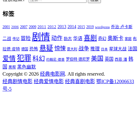
标签
2011
2013
2014
2001
2007
2009
2012
2015
2019
乔治·卢卡斯
2006
wordpress
剧情
喜剧
动作
奥斯卡
冒险
华语
二战
奇幻
励志
布
传记
家庭
悬疑
惊悚
战争
推理
法国
恐怖
星球大战
拉德·皮特
德国
意大利
日本
犯罪
爱情
科幻
美国
韩
英国
罗伯特·德尼罗
西恩·潘
约翰尼·德普
国
黑色幽默
黑帮
Copyright © 2026
经典电影网
. All rights reserved.
经典剧情电影
经典爱情电影
经典喜剧电影
鄂ICP备12006633
号-5