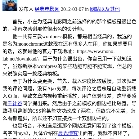
发布人
经典电影网
2012-03-07
in
网站以及其他
首先，小左为经典电影网之前选择的的那个模板是很出色
的，我再次感谢那位很出色的设计师。
他一共有三款wordpress模板，都是相当经典的，我选的
是名为monochrome这款现在还有很多人在用，你如果想要用
的话，这就是他的官方下载地址：https://www.mono-
lab.net/download/，至于为什么很出色，你自己用一下就知道
了，虽然新版本wordpress的某些功能可能不能实现，但总的
来说确实是一款经典模板。
至于为什么要更换，首先，载入速度比较缓慢，其次就是
我的评论问题，没有Ajax效果，每次评论之后总是自动重新载
入页面，导致文章内视频重新播放，用户体验很差，这里要感
谢
千计谷
同学提出来。然后由于之前模板的侧边栏比较宽，导
致我用蹩脚的CSS将某些块块改成了两栏，但终究不完美，怎
么看都蹩脚，所以还不如直接找一个双侧边栏的。
也是巧合，不知道是逛那个网站无意间看到了这个模板，
名字叫mya2，具体介绍在
晨光博客
里面有，我就不赘述了，