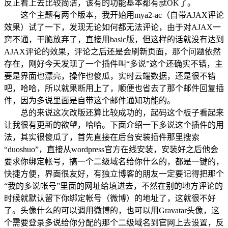
反正看上去比较简洁，该有的功能基本都有就OK了。
这个主题有两个版本，我开始用mya2-ac（自带AJAX评论
效果）试了一下，发现无论如何都无法评论，由于对AJAX一
窍不通，干脆放弃了，直接用basic版，但这样的话就没有达到
AJAX评论的效果，评论之后还是会刷新页面，那个问题依然
存在，刚好今天发现了一个插件叫“多说”这个还确实不错，主
要是界面也漂亮，操作也傻瓜，实时云端数据，还是很不错
吧，哈哈，所以就果断用上了，顺便也省去了那个邮件回复插
件，因为多说里面是自带这个邮件通知功能的。
总的来说这次改版还算比较成功的，起码这个板子看起来
让我很有更新的欲望，哈哈。下面介绍一下多说这个插件的用
法，其实很傻瓜了，首先直接在后台安装插件那里搜索
“duoshuo”，直接从wordpress官方在线安装，安装好之后他会
要求你绑定帐号，搞一个二级域名给你什么的，都是一键的，
快捷方便，界面很友好，有独立博客的朋友一定要记得把那个
“我的多说帐号”里面的网址给填进去，不然在别的地方评论的
时候就默认留下你绑定帐号（微博）的地址了，这就很不好
了。头像什么的可以调用微博的，也可以用Gravatar头像，这
个需要登录多说给你分配的那个二级域名到官网上去设置，反