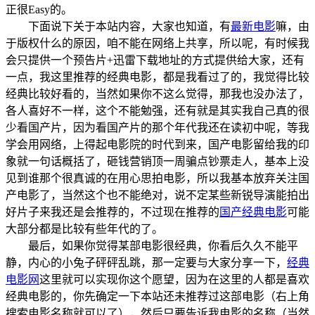
正很Easy的。
下面说下关于本站内容，大家也知道，有
最新电影
嘛，由
于版权什么的原因，咱不能在网络上共享，所以呢，有时候我
会只提供一个预告片+迅雷下载地址的方式提供给大家，还有
一点，我这里推荐的经典电影，都是我看过了的，我觉得比较
经典比较好看的，当然如果你不这么觉得，那我也没办法了，
各人喜好不一样，这个不能勉强，还有就是其实我自己真的很
少看国产片，因为看国产片的那个年代我还在读初中呢，等我
学会用网络，上得起电影院的时代到来，国产电影留给我的印
象就一句话概括了，砸钱营销顶一周骗点钞票走人，基本上没
见到谁那个很真诚的在用心思拍电影，所以我基本放弃关注国
产电影了，当然这个也不能绝对，说不定某些新锐导演能拍出
好片子来我还是会推荐的，不过现在推荐的
国产经典电影
可能
大部分都是比较有些年代的了。
最后，如果你觉得某部电影很经典，你看后久久不能平
静，内心的小兔子砰砰乱跳，那一定要与大家分享一下，
经典
电影网
这里就可以实现你这个愿望，因为在这里的人都是喜欢
经典电影的，你先确定一下本站还未推荐过这部电影（右上角
搜索电影名称就可以了），然后只要告诉我电影的名称（当然