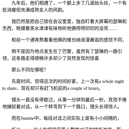
九年后，他们相遇了，一个额上多了几道抬头纹，一个有
些消瘦但充满成熟女人的风韵。
我仍然是把自己锁在会议室里，独自盯着大屏幕的瑟琳和
杰西，咂摸着茶水津津有味地听他俩唠唠叨叨的没完……
和前一个通宵熬着看他俩的维也纳浪漫邂逅的感觉不同，
倒不是因为地点发生在了巴黎，虽然有了瑟琳的一路引
领，这条路走得顺畅许多却少了突然发现的惊喜
那么不同在哪呢？
先是时间，觉得这次的时间好紧，上一次有a whole night
to share，现在却只有赶飞机前的a couple of hours。
镜头一直没有停歇过，从第一分钟到最后一秒，孜孜不倦
地捕捉着对话，从一个转弯到下一个路口，镜头长得惊人。
而在Sunrise中，每段对话之间实际上是有小小间隔的，