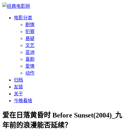
电影分类
剧情
犯罪
悬疑
文艺
亚洲
喜剧
爱情
动作
归档
友链
关于
今晚看啥
爱在日落黄昏时 Before Sunset(2004)_九
年前的浪漫能否延续？