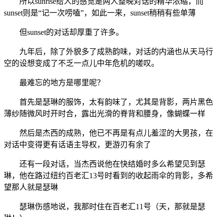
所以sunrise给人的感觉是两人整晚对话的精华浓缩，而
sunset则是“记一次唠嗑”，如此一来，sunset稍稍有些单薄
但sunset的对话却厚重了许多。
九年后，除了外貌多了成熟韵味，对话的内涵也从天马行
空的设想变成了不乏一点儿中年危机的嗟叹。
最难忘的地方是哪里呢？
首先是瑟琳的服饰，太有韵味了，尤其是背影，两片黑色
薄纱随微风时开时合，露出光滑的脊背和腰身，像蝴蝶一样
然后是杰西的成熟，他已不再是有点儿羞涩的大男孩，在
对话中变得更有话语主导权，更游刃有余了
还有一段对话，当杰西说他在快结婚时多么希望见到瑟
琳，他在路过纽约百老汇13号时看到的收起雨伞的背影，多希
望那人就是瑟琳
瑟琳伤感地说，我那时住在百老汇11号（天，那就是瑟