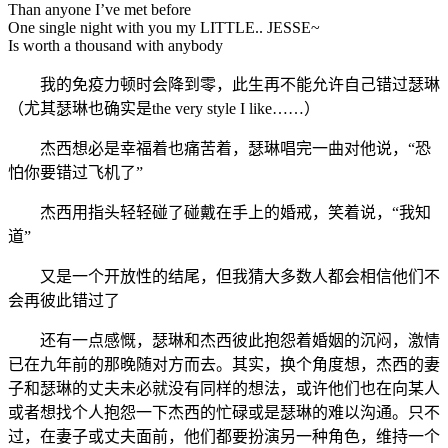
Than anyone I’ve met before
One single night with you my LITTLE.. JESSE~
Is worth a thousand with anybody
我的免疫力顿时会降到零，此生再不能允许自己错过瑟琳
（尤其瑟琳也确实是the very style I like……）
杰西想必是幸福着也痛苦着，瑟琳唱完一曲对他说，“恐
怕你要错过飞机了”
杰西用指头轻轻碰了碰戴在手上的婚戒，笑着说，“我知
道”
又是一个开放性的结尾，但我猜大多数人都会相信他们不
会再彼此错过了
还有一点感慨，瑟琳和杰西彼此抱怨着婚姻的沉闷，激情
已在九年前的那晚随对方而去。其实，换个角度想，杰西的妻
子和瑟琳的丈夫未必就没有同样的想法，或许他们也在向某人
或者想找个人抱怨一下杰西的忙碌或是瑟琳的难以沟通。只不
过，在妻子或丈夫面前，他们都要扮演另一种角色，维持一个