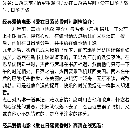
又名: 日落之前 / 情留相逢时 / 爱在日落余晖时 / 爱在日落巴黎
时 / 日落巴黎
经典爱情电影《爱在日落黄昏时》剧情简介：
九年前，杰西（伊森·霍克）与席琳（朱莉·蝶儿）在火车
上不期而遇，怦然心动。在维也纳渡过疯狂而又浪漫的一夜
后，他们在日出前分手，并相约在维也纳重逢。
九年之后，杰西已成为畅销书作家，而席琳则是法国环保组织
成员。杰西在新书里娓娓道来的，正是九年前的浪漫夜晚。在
巴黎促销新书时，杰西与席琳在书店相遇，然而他们只有一下
午的时光相处，日落之前，杰西要乘飞机赶回美国。两人在午
后的巴黎街头散步，在美丽的护城河上泛舟，无所不谈，兴致
勃勃。可是就像命运的捉弄，快乐的时光像烟花一样醉人却短
暂。
杰西对席琳一送再送，难以忘情；席琳用吉他和歌声，怀念着
内心深处的爱恋。太阳就快落下去了，杰西就要误了飞机，又
或许他更不想错过的，是命里注定的缘分。
经典爱情电影《爱在日落黄昏时》高清在线观看：