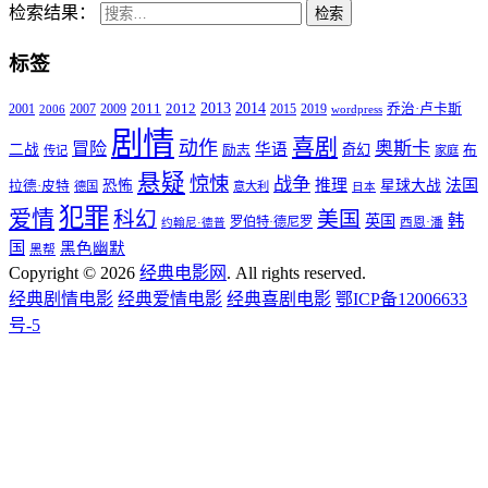
检索结果：
检索
标签
2011
2013
2014
2001
2007
2009
2012
2015
2019
乔治·卢卡斯
2006
wordpress
剧情
喜剧
动作
奥斯卡
冒险
华语
二战
奇幻
励志
布
传记
家庭
悬疑
惊悚
战争
推理
法国
恐怖
星球大战
拉德·皮特
德国
意大利
日本
犯罪
爱情
科幻
美国
韩
英国
罗伯特·德尼罗
西恩·潘
约翰尼·德普
国
黑色幽默
黑帮
Copyright © 2026
经典电影网
. All rights reserved.
经典剧情电影
经典爱情电影
经典喜剧电影
鄂ICP备12006633
号-5