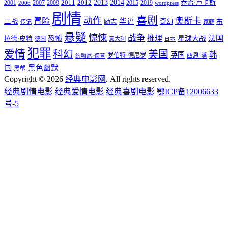
2011
2013
2014
2001
2007
2009
2012
2015
2019
乔治·卢卡斯
2006
wordpress
剧情
喜剧
动作
奥斯卡
冒险
华语
二战
奇幻
励志
布
传记
家庭
悬疑
惊悚
战争
推理
法国
恐怖
星球大战
拉德·皮特
德国
意大利
日本
犯罪
爱情
科幻
美国
韩
英国
罗伯特·德尼罗
西恩·潘
约翰尼·德普
国
黑色幽默
黑帮
Copyright © 2026
经典电影网
. All rights reserved.
经典剧情电影
经典爱情电影
经典喜剧电影
鄂ICP备12006633
号-5