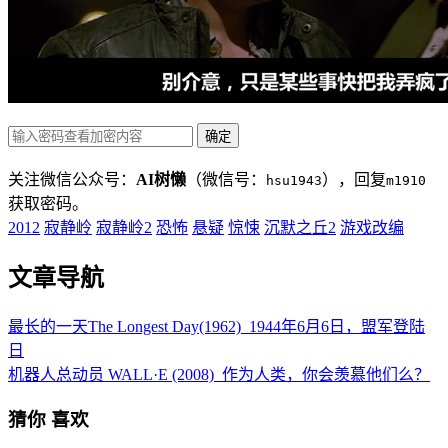
关注微信公众号：
AI树懒
（微信号：
），回复
hsu1943
m1910
获取密码。
2012
寂静岭
寂静岭2
恐怖
悬疑
惊悚
沉默之丘2
游戏改编
文章导航
最长的一天The Longest Day(1962)_1944年6月6日，盟军登陆
日
机器人总动员 WALL·E (2008)_作为人类，你会羡慕他们么？
猜你
喜欢