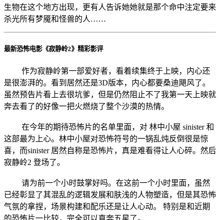
生物在这个地方出现，更有人告诉她她就是那个命中注定要来
杀光所有梦魇和怪兽的人……
最新恐怖电影《寂静岭2》精彩影评
作为寂静岭第一部爱好者，看着续集终于上映，内心还
是很澎湃的。看到居然还是3D版本，内心都要桑迪飓风了。
虽然预告片看上去很坑爹，但是仍然阻止不了我第一天上映就
奔去看了的好像一把火燃烧了整个沙漠的热情。
在今年的期待恐怖片的名单里面，对 林中小屋 sinister 和
这部最为上心。林中小屋对恐怖符号的一锅乱炖反倒很是惊
喜，而sinister 居然自称是恐怖片，真是难看得让人心碎。然后
寂静岭2 登场了。
请为前一个小时鼓掌好吗。在这前一个小时里面，虽然
已经彰显了其混乱的逻辑发展和肤浅的人物塑造，但是其恐怖
气氛的拿捏，场景构建和配乐还是让人心动。 特别是和近期
的恐怖片一比较，完全可以直奔五星了。