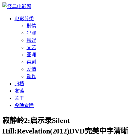
电影分类
剧情
犯罪
悬疑
文艺
亚洲
喜剧
爱情
动作
归档
友链
关于
今晚看啥
寂静岭2:启示录Silent
Hill:Revelation(2012)DVD完美中字清晰