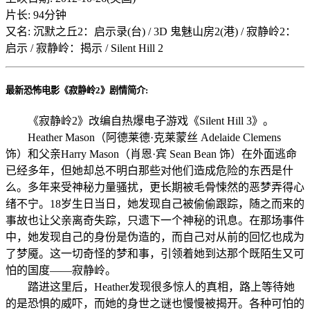
片长: 94分钟
又名: 沉默之丘2：启示录(台) / 3D 鬼魅山房2(港) / 寂静岭2：
启示 / 寂静岭：揭示 / Silent Hill 2
最新恐怖电影《寂静岭2》剧情简介:
《寂静岭2》改编自热爆电子游戏《Silent Hill 3》。
Heather Mason（阿德莱德·克莱蒙丝 Adelaide Clemens
饰）和父亲Harry Mason（肖恩·宾 Sean Bean 饰）在外面逃命
已经多年，但她却总不明白那些对他们造成危险的东西是什
么。多年来受神秘力量骚扰，更长期被毛骨悚然的恶梦弄得心
绪不宁。18岁生日当日，她发现自己被偷偷跟踪，随之而来的
事故也让父亲离奇失踪，只遗下一个神秘的讯息。在那场事件
中，她发现自己的身份是伪造的，而自己对从前的回忆也成为
了梦魇。这一切奇怪的梦和事，引领着她到达那个既陌生又可
怕的国度——寂静岭。
踏进这里后，Heather发现很多惊人的真相，路上等待她
的是恐惧的威吓，而她的身世之谜也慢慢被揭开。各种可怕的