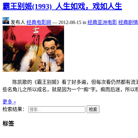
霸王别姬(1993)_人生如戏，戏如人生
发布人
经典电影网
—
2012-08-15
in
经典亚洲电影
经典剧情
陈凯歌的《霸王别姬》看了好多遍，但每次看仍然都有流泪
些名角儿之所以成名，就是因为一个“痴”字。痴而后迷，所以
更多 »
检索结果：
检索
标签