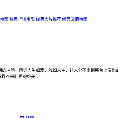
电影
经典华语电影
经典大片推荐
经典爱情电影
的冲动。所谓人生如戏，戏如人生，让人分不出到底台上演出的
程蝶衣是旷世的绝美…