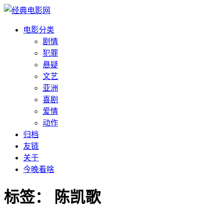
电影分类
剧情
犯罪
悬疑
文艺
亚洲
喜剧
爱情
动作
归档
友链
关于
今晚看啥
标签：
陈凯歌