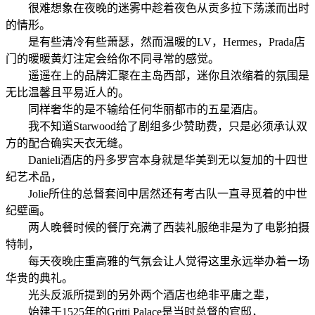
很难想象在夜晚的迷雾中趁着夜色从贡多拉下荡漾而出时
的情形。
是有些清冷有些萧瑟，然而温暖的LV，Hermes，Prada店
门的暖暖黄灯注定会给你不同寻常的感觉。
遥遥在上的品牌汇聚在主岛西部，迷你且浓缩着的氛围是
无比温馨且平易近人的。
同样奢华的是不输给任何华丽都市的五星酒店。
我不知道Starwood给了剧组多少赞助费，只是必须承认双
方的配合确实天衣无缝。
Danieli酒店的丹多罗宫本身就是华美到无以复加的十四世
纪艺术品，
Jolie所住的总督套间中居然还有考古队一直寻觅着的中世
纪壁画。
两人晚餐时候的餐厅充满了西装礼服绝非是为了电影拍摄
特制，
每天夜晚庄重高雅的气氛会让人觉得这里永远举办着一场
华贵的典礼。
光头反派所提到的另外两个酒店也绝非平庸之辈，
始建于1525年的Gritti Palace是当时总督的官邸，