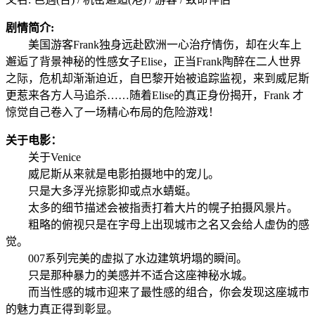
剧情简介:
美国游客Frank独身远赴欧洲一心治疗情伤，却在火车上
邂逅了背景神秘的性感女子Elise，正当Frank陶醉在二人世界
之际，危机却渐渐迫近，自巴黎开始被追踪监视，来到威尼斯
更惹来各方人马追杀……随着Elise的真正身份揭开，Frank 才
惊觉自己卷入了一场精心布局的危险游戏！
关于电影：
关于Venice
威尼斯从来就是电影拍摄地中的宠儿。
只是大多浮光掠影抑或点水蜻蜓。
太多的细节描述会被指责打着大片的幌子拍摄风景片。
粗略的俯视只是在字母上出现城市之名又会给人虚伪的感
觉。
007系列完美的虚拟了水边建筑坍塌的瞬间。
只是那种暴力的美感并不适合这座神秘水城。
而当性感的城市迎来了最性感的组合，你会发现这座城市
的魅力真正得到彰显。