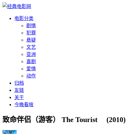
电影分类
剧情
犯罪
悬疑
文艺
亚洲
喜剧
爱情
动作
归档
友链
关于
今晚看啥
致命伴侣（游客） The Tourist (2010)