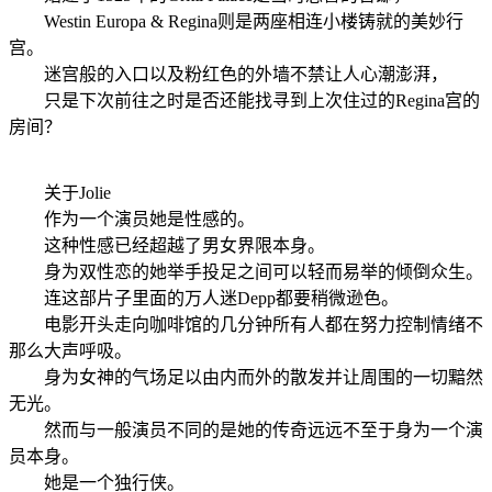
Westin Europa & Regina则是两座相连小楼铸就的美妙行
宫。
迷宫般的入口以及粉红色的外墙不禁让人心潮澎湃，
只是下次前往之时是否还能找寻到上次住过的Regina宫的
房间？
关于Jolie
作为一个演员她是性感的。
这种性感已经超越了男女界限本身。
身为双性恋的她举手投足之间可以轻而易举的倾倒众生。
连这部片子里面的万人迷Depp都要稍微逊色。
电影开头走向咖啡馆的几分钟所有人都在努力控制情绪不
那么大声呼吸。
身为女神的气场足以由内而外的散发并让周围的一切黯然
无光。
然而与一般演员不同的是她的传奇远远不至于身为一个演
员本身。
她是一个独行侠。