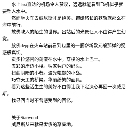
水上taxi直达的机场令人赞叹，远远就能看到飞机似乎就
要坠入水中。
然而坐火车去威尼斯才是绝美。蜿蜒悠长的铁轨就那么在
海中前行，
放佛驶入的陌生的世界。出站后的光景让人不由得产生幻
觉。
放佛depp在火车站前看到包里的一捆崭新欧元般那样的疑
惑般真切。
贡多拉悠闲的荡漾在水中。穿梭的水上巴士。
五彩的岸边小楼。独家独户的码头。
扭曲阴暗的小巷。波光粼粼的小岛。
巧夺天工的桥梁。华丽纷繁的面具。
看到这些活生生的美好不由得让我下定决心再回一次威尼
斯。
找寻回当时不曾感受到的回忆。
关于Starwood
威尼斯从来就是奢侈的聚集地。