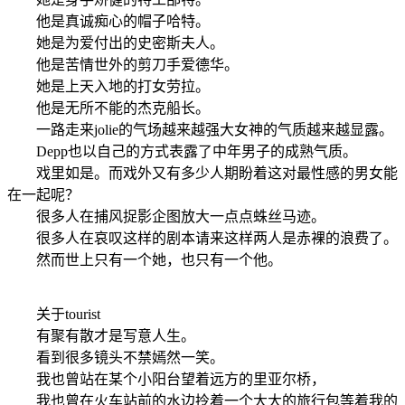
他是真诚痴心的帽子哈特。
她是为爱付出的史密斯夫人。
他是苦情世外的剪刀手爱德华。
她是上天入地的打女劳拉。
他是无所不能的杰克船长。
一路走来jolie的气场越来越强大女神的气质越来越显露。
Depp也以自己的方式表露了中年男子的成熟气质。
戏里如是。而戏外又有多少人期盼着这对最性感的男女能
在一起呢？
很多人在捕风捉影企图放大一点点蛛丝马迹。
很多人在哀叹这样的剧本请来这样两人是赤裸的浪费了。
然而世上只有一个她，也只有一个他。
关于tourist
有聚有散才是写意人生。
看到很多镜头不禁嫣然一笑。
我也曾站在某个小阳台望着远方的里亚尔桥，
我也曾在火车站前的水边拎着一个大大的旅行包等着我的