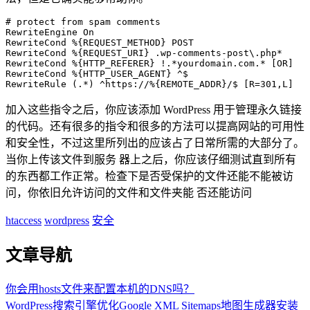
# protect from spam comments

RewriteEngine On

RewriteCond %{REQUEST_METHOD} POST

RewriteCond %{REQUEST_URI} .wp-comments-post\.php*

RewriteCond %{HTTP_REFERER} !.*yourdomain.com.* [OR]

RewriteCond %{HTTP_USER_AGENT} ^$

RewriteRule (.*) ^https://%{REMOTE_ADDR}/$ [R=301,L]
加入这些指令之后，你应该添加 WordPress 用于管理永久链接
的代码。还有很多的指令和很多的方法可以提高网站的可用性
和安全性，不过这里所列出的应该占了日常所需的大部分了。
当你上传该文件到服务 器上之后，你应该仔细测试直到所有
的东西都工作正常。检查下是否受保护的文件还能不能被访
问，你依旧允许访问的文件和文件夹能 否还能访问
htaccess
wordpress
安全
文章导航
你会用hosts文件来配置本机的DNS吗？
WordPress搜索引擎优化Google XML Sitemaps地图生成器安装