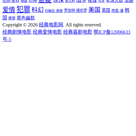
惊悚
战争
推理
法国
恐怖
星球大战
拉德·皮特
德国
意大利
日本
犯罪
爱情
科幻
美国
韩
英国
罗伯特·德尼罗
西恩·潘
约翰尼·德普
国
黑色幽默
黑帮
Copyright © 2026
经典电影网
. All rights reserved.
经典剧情电影
经典爱情电影
经典喜剧电影
鄂ICP备12006633
号-5