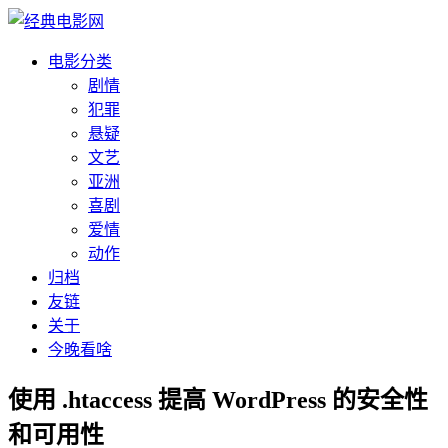
电影分类
剧情
犯罪
悬疑
文艺
亚洲
喜剧
爱情
动作
归档
友链
关于
今晚看啥
使用 .htaccess 提高 WordPress 的安全性
和可用性