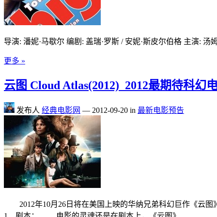
导演: 潘妮·马歇尔 编剧: 盖瑞·罗斯 / 安妮·斯皮尔伯格 主演: 汤姆·
更多 »
云图 Cloud Atlas(2012)_2012最期待科幻
发布人
经典电影网
—
2012-09-20
in
最新电影预告
2012年10月26日将在美国上映的华纳兄弟科幻巨作《云图》
1、剧本； 电影的灵魂还是在剧本上，《云图》…