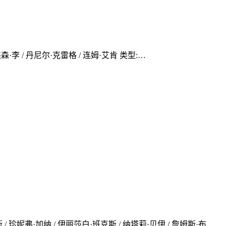
妮弗·杰森·李 / 丹尼尔·克雷格 / 连姆·艾肯 类型:…
当斯 / 珍妮弗·加纳 / 伊丽莎白·班克斯 / 纳塔莉·贝伊 / 詹姆斯·布…