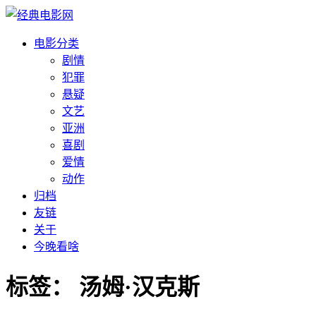
电影分类
剧情
犯罪
悬疑
文艺
亚洲
喜剧
爱情
动作
归档
友链
关于
今晚看啥
标签：
汤姆·汉克斯