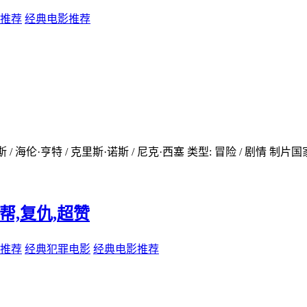
推荐
经典电影推荐
·汉克斯 / 海伦·亨特 / 克里斯·诺斯 / 尼克·西塞 类型: 冒险 / 剧情 制片
情,黑帮,复仇,超赞
推荐
经典犯罪电影
经典电影推荐