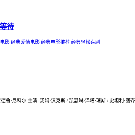
是等待
电影
经典爱情电影
经典电影推荐
经典轻松喜剧
anson / 安德鲁·尼科尔 主演: 汤姆·汉克斯 / 凯瑟琳·泽塔·琼斯 / 史坦利