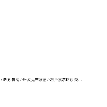
·图齐 / 迭戈·鲁纳 / 齐·麦克布赖德 / 佐伊·索尔达娜 类…