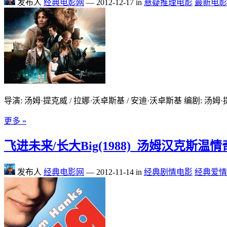
发布人
经典电影网
—
2012-12-17
in
悬疑推理电影
最新电影
导演: 汤姆·提克威 / 拉娜·沃卓斯基 / 安迪·沃卓斯基 编剧: 汤姆·提克
更多 »
飞进未来/长大Big(1988)_汤姆汉克斯
发布人
经典电影网
—
2012-11-14
in
经典剧情电影
经典爱情