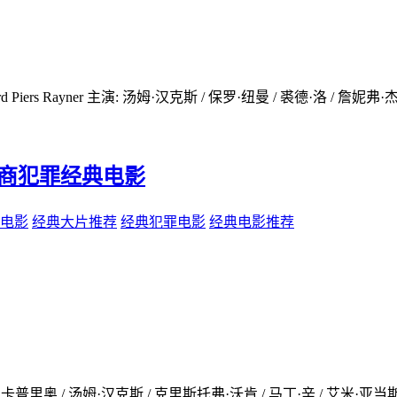
ard Piers Rayner 主演: 汤姆·汉克斯 / 保罗·纽曼 / 裘德·洛 / 詹
)_高智商犯罪经典电影
电影
经典大片推荐
经典犯罪电影
经典电影推荐
多·迪卡普里奥 / 汤姆·汉克斯 / 克里斯托弗·沃肯 / 马丁·辛 / 艾米·亚