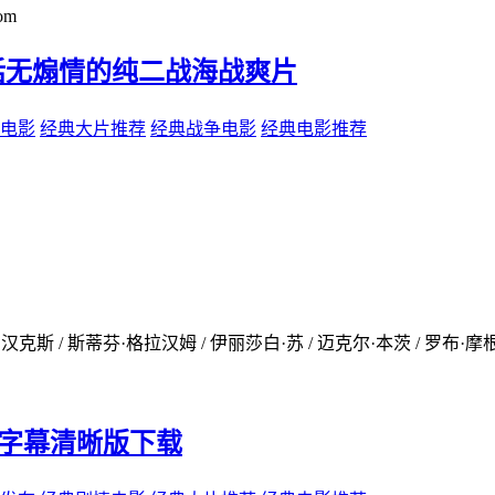
om
垫无废话无煽情的纯二战海战爽片
电影
经典大片推荐
经典战争电影
经典电影推荐
克斯 / 斯蒂芬·格拉汉姆 / 伊丽莎白·苏 / 迈克尔·本茨 / 罗布·摩根 / 
高清中文字幕清晰版下载