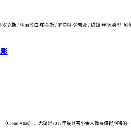
汉克斯 / 伊丽莎白·帕金斯 / 罗伯特·劳吉亚 / 约翰·赫德 类型: 剧情 /
电影
（Cloud Atlas），无疑是2012年最具有小金人像最值得