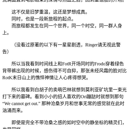
这不仅是旧梦重温，这还是梦想成真。
同时，也是一段新旅程的起点。
而旅程都发生在同一个世界，同一个时空，同一群人身
上。
（没看过原著的以下有一星星剧透，Ringer请无视此警
告）
所以当我看到时间线上和FotR开场同时的Frodo穿着绿色
背带裤出现的时候，感伤得不可自抑，那张未经风霜的脸对比
RotK末日山上的憔悴神情让人心疼得想哭。
所以我看到白胡子的卖萌巴林就想到莫利亚矿坑里一束光
打下来的墓碑。看到小小的招人喜欢的Ori蹦跶时就想到那句
“We cannot get out.” 那种沧桑岁月和世事无常的感觉就在此时
汹涌而来。
即使是完全不带沧桑之感的如时空中的静坐标的精灵们，