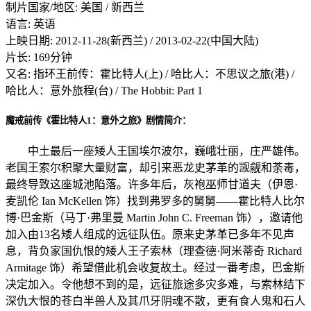
制片国家/地区: 美国 / 新西兰
语言: 英语
上映日期: 2012-11-28(新西兰) / 2013-02-22(中国大陆)
片长: 169分钟
又名: 指环王前传：霍比特人(上) / 哈比人：不思议之旅(港) /
哈比人：意外旅程(台) / The Hobbit: Part 1
魔戒前传《霍比特人1：意外之旅》剧情简介：
中土最后一座矮人王国埃尔波尔，巍峨壮丽，庄严雄伟。
老国王索尔积聚大量财富，却引来恶龙史茅革的觊觎和荼毒，
最终导致这座城池陷落。许多年后，灰袍巫师甘道夫（伊恩·
麦凯伦 Ian McKellen 饰）找到弗罗多的舅舅——霍比特人比尔
博·巴金斯（马丁·弗里曼 Martin John C. Freeman 饰），邀请他
加入由13名矮人组成的远征队伍。原来史茅革已多年不见声
息，背负家国仇恨的矮人王子索林（理查德·阿米蒂奇 Richard
Armitage 饰）希望借此机会收复故土。经过一番考虑，巴金斯
决定加入。令他想不到的是，远征旅途多灾多难，与索林结下
深仇大恨的苍白半兽人及其爪牙阴魂不散，更有食人鬼和石人