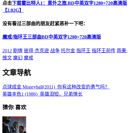
点击
下载霍比特人1：意外之旅.BD中英双字1280×720高清版
【2.02G】
没有看过三部曲的朋友赶紧恶补一下吧：
魔戒/指环王三部曲BD中英双字1280×720高清版
2012
剧情
彼得·杰克逊
战争
托尔金
指环王
指环王前传
雨果·
维文
魔幻
魔戒
文章导航
点球成金 Moneyball(2011)_你有这种改变的勇气吗？
英雄本色1 (1986)_英雄泪短，兄弟情长
猜你
喜欢