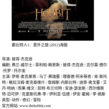
霍比特人1：意外之旅 (2012)海报
导演: 彼得·杰克逊
编剧: 弗兰·威尔士 / 菲利帕·鲍恩斯 / 彼得·杰克逊 / 吉尔莫·德尔
·托罗 / 托尔金
主演: 伊恩·麦克莱恩 / 马丁·弗瑞曼 / 理查德·阿米蒂奇 / 肯·斯托
特 / 格拉汉姆·麦克泰维什 / 詹姆斯·内斯比特 / 迪恩·奥戈曼 / 艾
丹·特纳 / 雨果·维文 / 凯特·布兰切特 / 安迪·瑟金斯 / 西尔维斯
特·迈可伊 / 克里斯托弗·李 / 伊利亚·伍德 / 伊安·霍姆 / 李·佩斯
类型: 动作 / 奇幻 / 冒险
官方网站: www.thehobbit.com