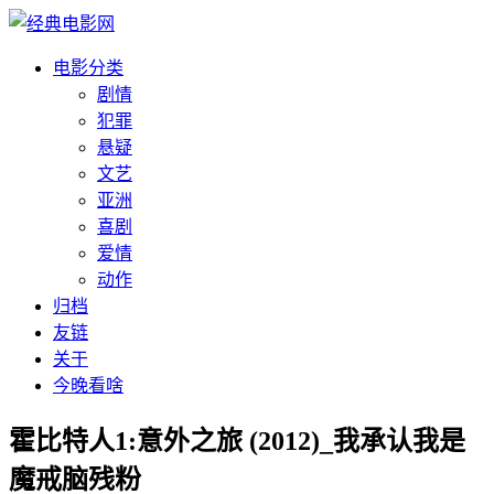
电影分类
剧情
犯罪
悬疑
文艺
亚洲
喜剧
爱情
动作
归档
友链
关于
今晚看啥
霍比特人1:意外之旅 (2012)_我承认我是
魔戒脑残粉