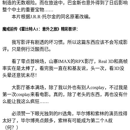
制造的无数艰险。而在旅途中，巴金斯也意外得到了日后影响
整个中土的重要宝物……
本片根据J.R.R·托尔金的同名原著改编。
魔戒前传《霍比特人1：意外之旅》精彩影评：
我写影评有剧透的坏习惯。所以这篇东西应该不会写成影
评。只是例行泛酸而已。
看了零点首映场，山寨IMAX的RPX影厅，Real 3D和高帧
率实在是太棒了，看完我一直在和基友说，头一次，看3D没
头晕还意犹未尽！
大影厅基本满场，除了我以外也有别人cosplay，不过我是
第一次cosplay来看电影。真的，除了老头的东西，再也没有什
么能让我这么疯狂……
必须赞一下眼光独到的PJ选角，毕尔博和索林的演员找得
太好了，毕尔博亮点颇多，索林有可能成为第二个A叔
（何？）