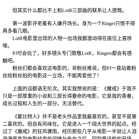
但其实什么都比不上和LotR三部曲的联系让人感慨。
第一波影评老看有人嫌开场长。身为一个Ringer只恨不得
再多看几眼。
LotR电影里出现的人物一出场我都激动得在座位上直哆
嗦。
PJ可会玩了，好多镜头专门致敬LotR，Ringers都会有感
触吧。
粉丝们都会喜欢这电影的，非粉丝难说，但PJ一直站着粉
丝给粉丝拍的电影这一立场，不能再爱他了！
上面的话都语无伦次。其实我想说的是：《魔戒》于我不
只是一部厚重的小说和三部长得要命的电影，它是我的青春，
成长过程和人生的一部分，无法替代。
《霍比特人》并不是老头作品里我最喜欢的，甚至不是第
二喜欢的。但自有风味在。它是进入一个阔大世界的起点。经
过了《魔戒》的狂风骤雨，经历那些几乎从电影一半就让人泪
流满面直到电影结束的深情与热血之后，回到童话般的开场。