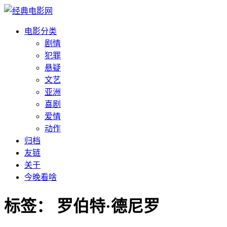
电影分类
剧情
犯罪
悬疑
文艺
亚洲
喜剧
爱情
动作
归档
友链
关于
今晚看啥
标签：
罗伯特·德尼罗