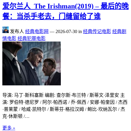
爱尔兰人_The Irishman(2019) – 最后的晚
餐：当杀手老去，门缝留给了谁
发布人
经典电影网
—
2026-07-30
in
经典传记电影
经典剧
情电影
经典犯罪电影
导演: 马丁·斯科塞斯 编剧: 查尔斯·布兰特 / 斯蒂文·泽里安 主
演: 罗伯特·德尼罗 / 阿尔·帕西诺 / 乔·佩西 / 安娜·帕奎因 / 杰西
·普莱蒙 / 哈威·凯特尔 / 斯蒂芬·格拉汉姆 / 鲍比·坎纳瓦尔 / 杰
克·休斯顿 /…
更多 »