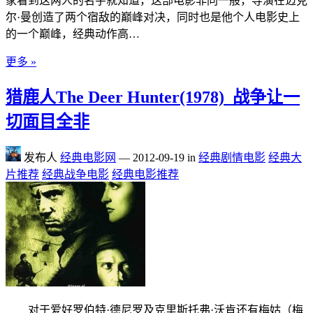
家看到这两人的名字就知道，这部电影非同一般，导演在迈克
尔·曼创造了两个宿敌的巅峰对决，同时也是他个人电影史上
的一个巅峰，经典动作高…
更多 »
猎鹿人The Deer Hunter(1978)_战争让一
切面目全非
发布人
经典电影网
—
2012-09-19
in
经典剧情电影
经典大
片推荐
经典战争电影
经典电影推荐
对于爱好罗伯特·德尼罗及克里斯托弗·沃肯还有梅姑（梅