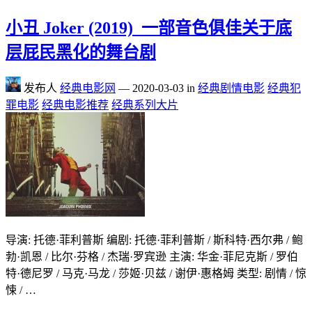
小丑 Joker (2019)_一部音色俱佳关于底
层屁民黑化的舞台剧
发布人
经典电影网
—
2020-03-03
in
经典剧情电影
经典犯
罪电影
经典电影推荐
经典系列大片
导演: 托德·菲利普斯 编剧: 托德·菲利普斯 / 斯科特·西尔弗 / 鲍
勃·凯恩 / 比尔·芬格 / 杰瑞·罗宾逊 主演: 华金·菲尼克斯 / 罗伯
特·德尼罗 / 马克·马龙 / 莎姬·贝兹 / 谢伊·惠格姆 类型: 剧情 / 惊
悚 / …