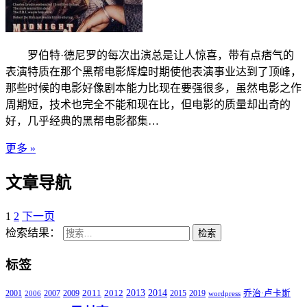
罗伯特·德尼罗的每次出演总是让人惊喜，带有点痞气的
表演特质在那个黑帮电影辉煌时期使他表演事业达到了顶峰，
那些时候的电影好像剧本能力比现在要强很多，虽然电影之作
周期短，技术也完全不能和现在比，但电影的质量却出奇的
好，几乎经典的黑帮电影都集…
更多 »
文章导航
1
2
下一页
检索结果：
检索
标签
2011
2013
2014
2001
2007
2009
2012
2015
2019
乔治·卢卡斯
2006
wordpress