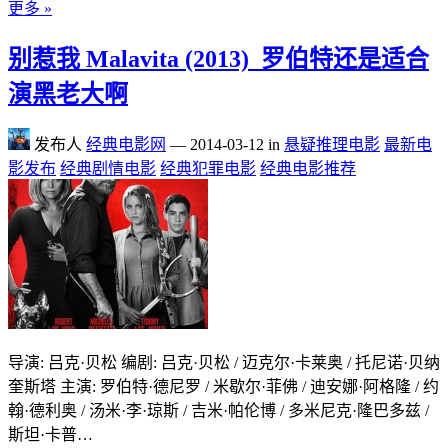
更多 »
别惹我 Malavita (2013)_罗伯特还是适合
演黑老大啊
发布人
经典电影网
—
2014-03-12
in
悬疑推理电影
最新电
影发布
经典剧情电影
经典犯罪电影
经典电影推荐
导演: 吕克·贝松 编剧: 吕克·贝松 / 迈克尔·卡莱奥 / 托尼诺·贝纳
奎斯塔 主演: 罗伯特·德尼罗 / 米歇尔·菲佛 / 迪安娜·阿格隆 / 约
翰·德利奥 / 汤米·李·琼斯 / 吉米·帕伦博 / 多米尼克·隆巴多兹 /
斯坦·卡普…