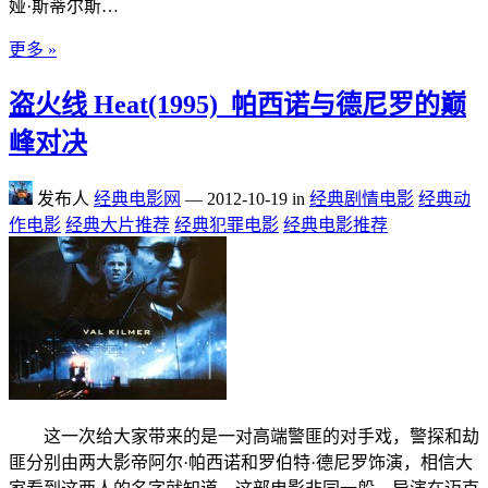
娅·斯蒂尔斯…
更多 »
盗火线 Heat(1995)_帕西诺与德尼罗的巅
峰对决
发布人
经典电影网
—
2012-10-19
in
经典剧情电影
经典动
作电影
经典大片推荐
经典犯罪电影
经典电影推荐
这一次给大家带来的是一对高端警匪的对手戏，警探和劫
匪分别由两大影帝阿尔·帕西诺和罗伯特·德尼罗饰演，相信大